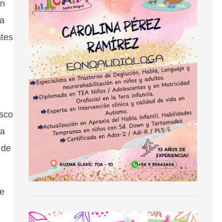
an
la
ntes
isco
la
 de
De