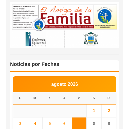
Noticias por Fechas
agosto 2026
L
M
X
J
V
S
D
1
2
3
4
5
6
7
8
9