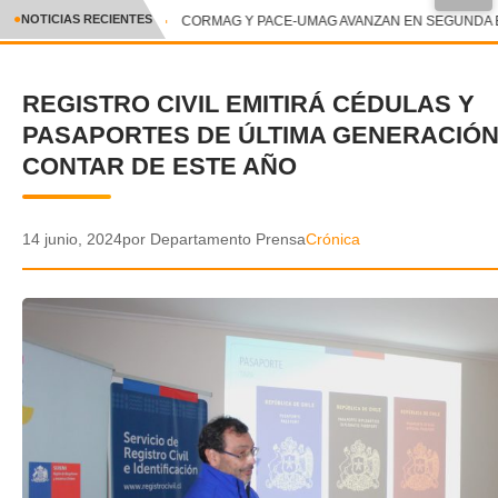
●
NOTICIAS RECIENTES
CORMAG Y PACE-UMAG AVANZAN EN SEGUNDA ET
CRÓNICA
REGISTRO CIVIL EMITIRÁ CÉDULAS Y
✕
DEPORTES
PASAPORTES DE ÚLTIMA GENERACIÓN
ENTRETENIMIENTO Y CULTURA
CONTAR DE ESTE AÑO
POLICIAL
14 junio, 2024
por Departamento Prensa
Crónica
POLÍTICA
AUDIOS
VIDEOS
GALERIA DE FOTOS
APP MÓVIL