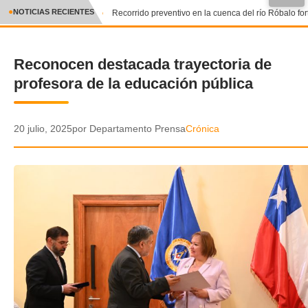
●
NOTICIAS RECIENTES
Recorrido preventivo en la cuenca del río Róbalo fort
CRÓNICA
Reconocen destacada trayectoria de
✕
DEPORTES
profesora de la educación pública
ENTRETENIMIENTO Y CULTURA
POLICIAL
20 julio, 2025
por Departamento Prensa
Crónica
POLÍTICA
AUDIOS
VIDEOS
GALERIA DE FOTOS
APP MÓVIL