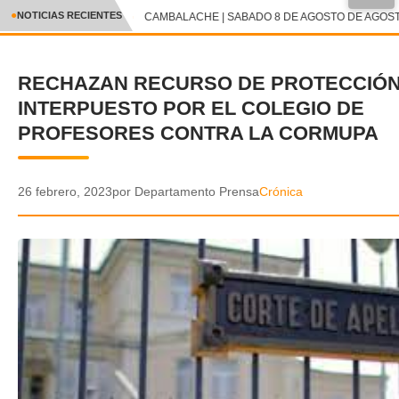
●
NOTICIAS RECIENTES
CAMBALACHE | SABADO 8 DE AGOSTO DE AGOSTO
CRÓNICA
RECHAZAN RECURSO DE PROTECCIÓ
✕
DEPORTES
INTERPUESTO POR EL COLEGIO DE
ENTRETENIMIENTO Y CULTURA
PROFESORES CONTRA LA CORMUPA
POLICIAL
26 febrero, 2023
por Departamento Prensa
Crónica
POLÍTICA
AUDIOS
VIDEOS
GALERIA DE FOTOS
APP MÓVIL