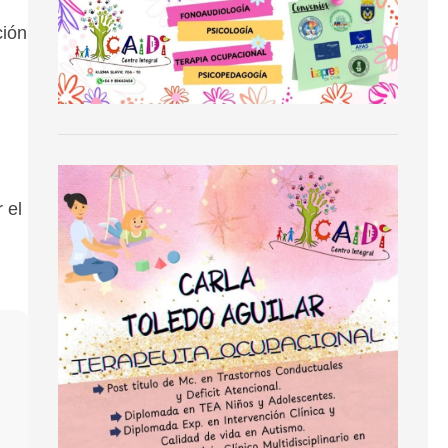
ción
 el