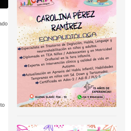
hado
to