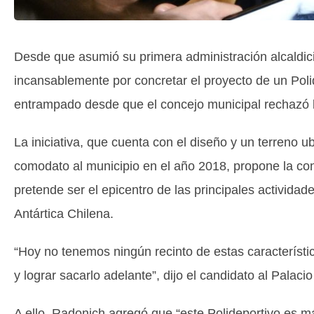
Desde que asumió su primera administración alcaldic
incansablemente por concretar el proyecto de un Polid
entrampado desde que el concejo municipal rechazó l
La iniciativa, que cuenta con el diseño y un terreno 
comodato al municipio en el año 2018, propone la con
pretende ser el epicentro de las principales activida
Antártica Chilena.
“Hoy no tenemos ningún recinto de estas característi
y lograr sacarlo adelante”, dijo el candidato al Palaci
A ello, Radonich agregó que “este Polideportivo es m