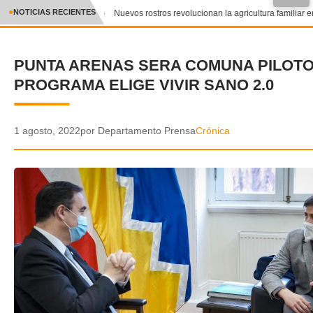
●
NOTICIAS RECIENTES
Nuevos rostros revolucionan la agricultura familiar en
CRÓNICA
PUNTA ARENAS SERA COMUNA PILOTO
✕
DEPORTES
PROGRAMA ELIGE VIVIR SANO 2.0
ENTRETENIMIENTO Y CULTURA
POLICIAL
1 agosto, 2022
por Departamento Prensa
Crónica
POLÍTICA
AUDIOS
VIDEOS
GALERIA DE FOTOS
APP MÓVIL