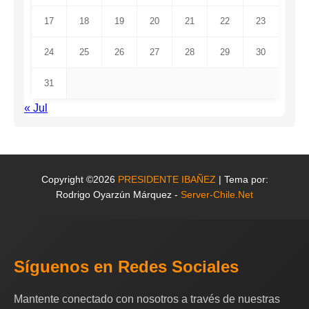
17
18
19
20
21
22
23
24
25
26
27
28
29
30
31
« Jul
Copyright ©2026
PRESIDENTE IBAÑEZ
| Tema por:
Rodrigo Oyarzún Márquez -
Server-Chile.Net
Síguenos en Redes Sociales
Mantente conectado con nosotros a través de nuestras