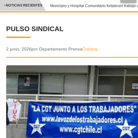
NOTICIAS RECIENTES
Municipio y Hospital Comunitario fortalecen trabajo
CRÓNICA
PULSO SINDICAL
✕
DEPORTES
ENTRETENIMIENTO Y CULTURA
2 junio, 2026
por Departamento Prensa
Crónica
POLICIAL
POLÍTICA
AUDIOS
VIDEOS
GALERIA DE FOTOS
APP MÓVIL