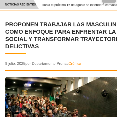
NOTICIAS RECIENTES
Hasta el próximo 16 de agosto se extenderá convocato
CRÓNICA
PROPONEN TRABAJAR LAS MASCULIN
✕
DEPORTES
COMO ENFOQUE PARA ENFRENTAR LA 
ENTRETENIMIENTO Y CULTURA
SOCIAL Y TRANSFORMAR TRAYECTOR
DELICTIVAS
POLICIAL
POLÍTICA
9 julio, 2025
por Departamento Prensa
Crónica
AUDIOS
VIDEOS
GALERIA DE FOTOS
APP MÓVIL