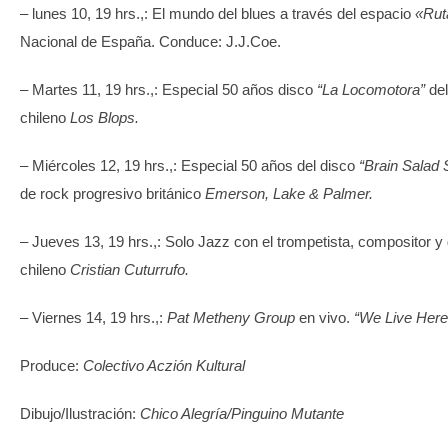
– lunes 10, 19 hrs.,: El mundo del blues a través del espacio
«Rut
Nacional de España. Conduce: J.J.Coe.
– Martes 11, 19 hrs.,: Especial 50 años disco
“La Locomotora”
del
chileno
Los Blops.
– Miércoles 12, 19 hrs.,: Especial 50 años del disco
“Brain Salad 
de rock progresivo británico
Emerson, Lake & Palmer.
– Jueves 13, 19 hrs.,: Solo Jazz con el trompetista, compositor y 
chileno
Cristian Cuturrufo.
– Viernes 14, 19 hrs.,:
Pat Metheny Group
en vivo.
“We Live Here
Produce:
Colectivo Aczión Kultural
Dibujo/Ilustración:
Chico Alegría/Pinguino Mutante