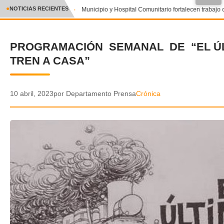
●
NOTICIAS RECIENTES
Municipio y Hospital Comunitario fortalecen trabajo 
CRÓNICA
PROGRAMACIÓN SEMANAL DE “EL Ú
✕
DEPORTES
TREN A CASA”
ENTRETENIMIENTO Y CULTURA
POLICIAL
10 abril, 2023
por Departamento Prensa
Crónica
POLÍTICA
AUDIOS
VIDEOS
GALERIA DE FOTOS
APP MÓVIL