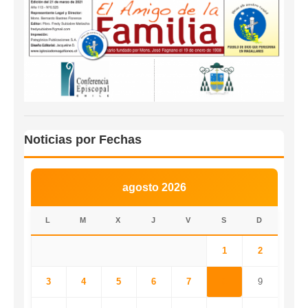
Noticias por Fechas
agosto 2026
L
M
X
J
V
S
D
1
2
3
4
5
6
7
8
9