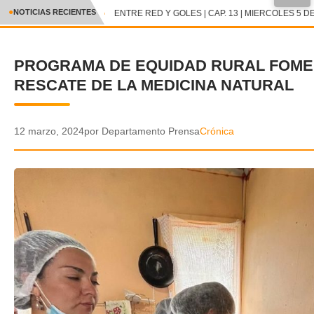
●
NOTICIAS RECIENTES
ENTRE RED Y GOLES | CAP. 13 | MIERCOLES 5 DE
CRÓNICA
PROGRAMA DE EQUIDAD RURAL FOME
✕
DEPORTES
RESCATE DE LA MEDICINA NATURAL
ENTRETENIMIENTO Y CULTURA
POLICIAL
12 marzo, 2024
por Departamento Prensa
Crónica
POLÍTICA
AUDIOS
VIDEOS
GALERIA DE FOTOS
APP MÓVIL