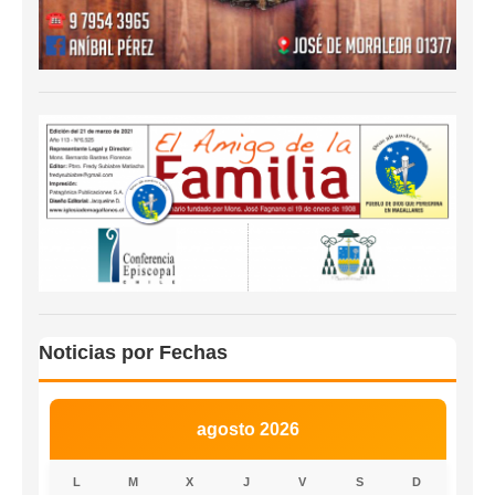
Noticias por Fechas
agosto 2026
L
M
X
J
V
S
D