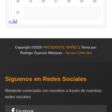
24
25
26
27
28
29
30
31
« Jul
Copyright ©2026
PRESIDENTE IBAÑEZ
| Tema por:
Rodrigo Oyarzún Márquez -
Server-Chile.Net
Síguenos en Redes Sociales
Mantente conectado con nosotros a través de nuestras
redes sociales
Facebook