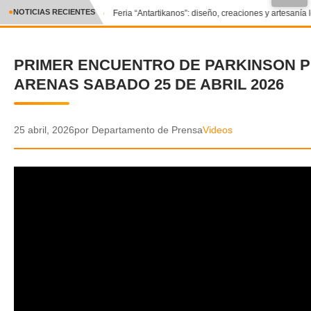
●
NOTICIAS RECIENTES
Feria “Antartikanos”: diseño, creaciones y artesanía 
CRÓNICA
PRIMER ENCUENTRO DE PARKINSON 
✕
DEPORTES
ARENAS SABADO 25 DE ABRIL 2026
ENTRETENIMIENTO Y CULTURA
POLICIAL
25 abril, 2026
por Departamento de Prensa
Videos
POLÍTICA
AUDIOS
VIDEOS
GALERIA DE FOTOS
APP MÓVIL