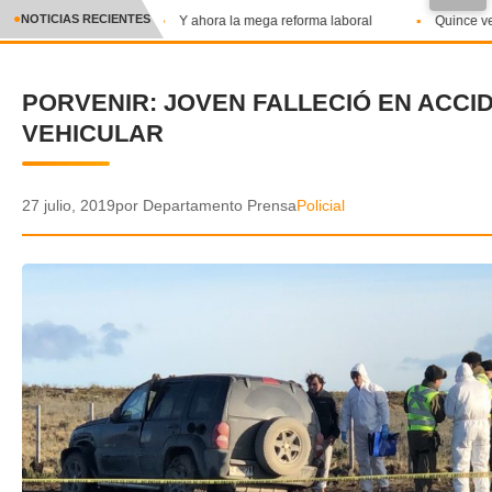
●
NOTICIAS RECIENTES
Y ahora la mega reforma laboral
Quince veci
CRÓNICA
PORVENIR: JOVEN FALLECIÓ EN ACCI
✕
DEPORTES
VEHICULAR
ENTRETENIMIENTO Y CULTURA
POLICIAL
27 julio, 2019
por Departamento Prensa
Policial
POLÍTICA
AUDIOS
VIDEOS
GALERIA DE FOTOS
APP MÓVIL