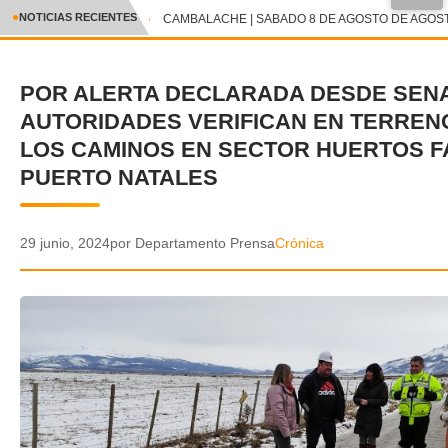
●
NOTICIAS RECIENTES
CAMBALACHE | SABADO 8 DE AGOSTO DE AGOSTO
CRÓNICA
POR ALERTA DECLARADA DESDE SEN
✕
DEPORTES
AUTORIDADES VERIFICAN EN TERREN
ENTRETENIMIENTO Y CULTURA
LOS CAMINOS EN SECTOR HUERTOS F
PUERTO NATALES
POLICIAL
POLÍTICA
29 junio, 2024
por Departamento Prensa
Crónica
AUDIOS
VIDEOS
GALERIA DE FOTOS
APP MÓVIL