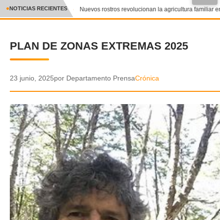
NOTICIAS RECIENTES
Nuevos rostros revolucionan la agricultura familiar en
CRÓNICA
PLAN DE ZONAS EXTREMAS 2025
✕
DEPORTES
ENTRETENIMIENTO Y CULTURA
23 junio, 2025
por Departamento Prensa
Crónica
POLICIAL
POLÍTICA
AUDIOS
VIDEOS
GALERIA DE FOTOS
APP MÓVIL