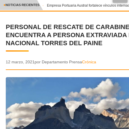
●
NOTICIAS RECIENTES
Empresa Portuaria Austral fortalece vínculos internaci
CRÓNICA
PERSONAL DE RESCATE DE CARABIN
✕
DEPORTES
ENCUENTRA A PERSONA EXTRAVIADA
ENTRETENIMIENTO Y CULTURA
NACIONAL TORRES DEL PAINE
POLICIAL
12 marzo, 2021
por Departamento Prensa
Crónica
POLÍTICA
AUDIOS
VIDEOS
GALERIA DE FOTOS
APP MÓVIL