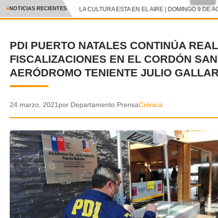
●
NOTICIAS RECIENTES
LA CULTURA ESTA EN EL AIRE | DOMINGO 9 DE A
CRÓNICA
PDI PUERTO NATALES CONTINÚA REA
✕
DEPORTES
FISCALIZACIONES EN EL CORDÓN SAN
ENTRETENIMIENTO Y CULTURA
AERÓDROMO TENIENTE JULIO GALLA
POLICIAL
24 marzo, 2021
por Departamento Prensa
Crónica
POLÍTICA
AUDIOS
VIDEOS
GALERIA DE FOTOS
APP MÓVIL