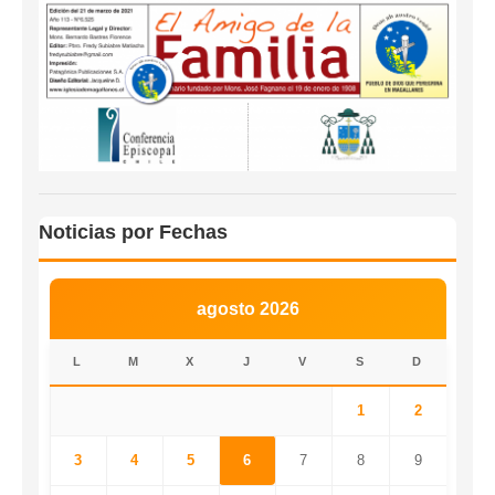
Noticias por Fechas
agosto 2026
L
M
X
J
V
S
D
1
2
3
4
5
6
7
8
9