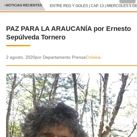
●
NOTICIAS RECIENTES
ENTRE RED Y GOLES | CAP. 13 | MIERCOLES 5 DE
CRÓNICA
PAZ PARA LA ARAUCANÍA por Ernesto
✕
DEPORTES
Sepúlveda Tornero
ENTRETENIMIENTO Y CULTURA
POLICIAL
2 agosto, 2020
por Departamento Prensa
Crónica
POLÍTICA
AUDIOS
VIDEOS
GALERIA DE FOTOS
APP MÓVIL