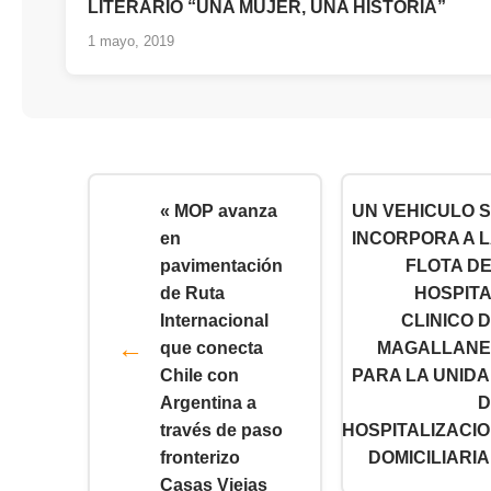
LITERARIO “UNA MUJER, UNA HISTORIA”
1 mayo, 2019
« MOP avanza
UN VEHICULO 
en
INCORPORA A 
pavimentación
FLOTA D
de Ruta
HOSPIT
Internacional
CLINICO 
que conecta
MAGALLANE
Chile con
PARA LA UNID
Argentina a
D
través de paso
HOSPITALIZACI
fronterizo
DOMICILIARIA
Casas Viejas