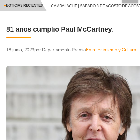
●
NOTICIAS RECIENTES
CAMBALACHE | SABADO 8 DE AGOSTO DE AGOSTO
CRÓNICA
81 años cumplió Paul McCartney.
✕
DEPORTES
ENTRETENIMIENTO Y CULTURA
18 junio, 2023
por Departamento Prensa
Entretenimiento y Cultura
POLICIAL
POLÍTICA
AUDIOS
VIDEOS
GALERIA DE FOTOS
APP MÓVIL