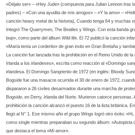
«Déjalo ser» – «Hey Jude» (compuesta para Julian Lennon tras l
padres) – «Con una ayudita de mis amigos» – «Y la amo» – «Helt
canción heavy metal de la historia), Cuando tenga 64 y muchas o
Integró The Quarrymen, The Beatles y Wings. Con esta banda gr
bop», como parte del álbum Wild life. El 72 publicó la canción infant
«María tenía un corderito» de gran éxito en Gran Bretaña y tambi
La canción fue lanzada tras la prohibición en el Reino Unido de l
Irlanda a los irlandeses», escrita como reacción al «Domingo sang
irlandesa. El Domingo Sangriento de 1972 (en inglés: Bloody Su
Bogside​ fue una masacre ocurrida el 30 de enero de 1972, cuand
dispararon a 26 civiles desarmados durante una marcha de protes
Bogside, en Derry, Irlanda del Norte. Murieron catorce personas. 
prohibición la canción alcanzó el puesto 16 de la lista británica. 
llegó al N° 1. Ese mismo año el grupo Wings logró otro éxito: «Hi, 
como single mientras preparaban su segundo álbum: «Autopista de
que destaca el tema «Mi amor».