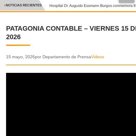
●
NOTICIAS RECIENTES
Hospital Dr. Augusto Essmann Burgos conmemora 8 añ
CRÓNICA
PATAGONIA CONTABLE – VIERNES 15 
✕
DEPORTES
2026
ENTRETENIMIENTO Y CULTURA
POLICIAL
15 mayo, 2026
por Departamento de Prensa
Videos
POLÍTICA
AUDIOS
VIDEOS
GALERIA DE FOTOS
APP MÓVIL