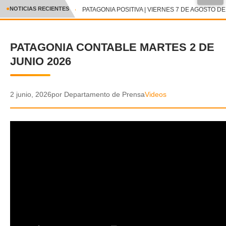
●
NOTICIAS RECIENTES
PATAGONIA POSITIVA | VIERNES 7 DE AGOSTO DE 
CRÓNICA
PATAGONIA CONTABLE MARTES 2 DE
✕
DEPORTES
JUNIO 2026
ENTRETENIMIENTO Y CULTURA
POLICIAL
2 junio, 2026
por Departamento de Prensa
Videos
POLÍTICA
AUDIOS
VIDEOS
GALERIA DE FOTOS
APP MÓVIL