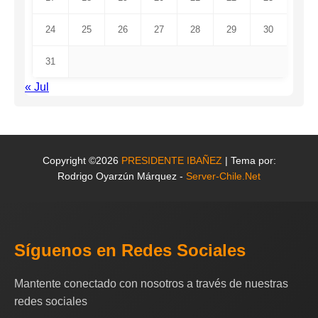
24
25
26
27
28
29
30
31
« Jul
Copyright ©2026
PRESIDENTE IBAÑEZ
| Tema por:
Rodrigo Oyarzún Márquez -
Server-Chile.Net
Síguenos en Redes Sociales
Mantente conectado con nosotros a través de nuestras
redes sociales