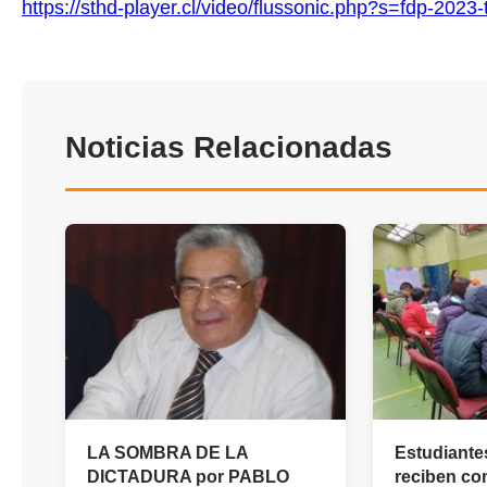
https://sthd-player.cl/video/flussonic.php?s=fdp-2023-
Noticias Relacionadas
LA SOMBRA DE LA
Estudiante
DICTADURA por PABLO
reciben co