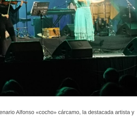
enario Alfonso «cocho» cárcamo, la destacada artista y