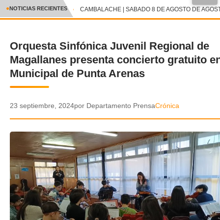
●
NOTICIAS RECIENTES
CAMBALACHE | SABADO 8 DE AGOSTO DE AGOSTO
CRÓNICA
Orquesta Sinfónica Juvenil Regional de
✕
DEPORTES
Magallanes presenta concierto gratuito e
ENTRETENIMIENTO Y CULTURA
Municipal de Punta Arenas
POLICIAL
23 septiembre, 2024
por Departamento Prensa
Crónica
POLÍTICA
AUDIOS
VIDEOS
GALERIA DE FOTOS
APP MÓVIL