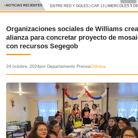
●
NOTICIAS RECIENTES
ENTRE RED Y GOLES | CAP. 13 | MIERCOLES 5 DE
CRÓNICA
Organizaciones sociales de Williams cre
✕
DEPORTES
alianza para concretar proyecto de mosa
ENTRETENIMIENTO Y CULTURA
con recursos Segegob
POLICIAL
24 octubre, 2024
por Departamento Prensa
Crónica
POLÍTICA
AUDIOS
VIDEOS
GALERIA DE FOTOS
APP MÓVIL