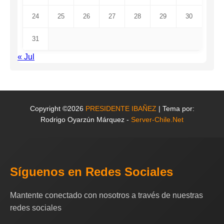
24
25
26
27
28
29
30
31
« Jul
Copyright ©2026
PRESIDENTE IBAÑEZ
| Tema por:
Rodrigo Oyarzún Márquez -
Server-Chile.Net
Síguenos en Redes Sociales
Mantente conectado con nosotros a través de nuestras
redes sociales