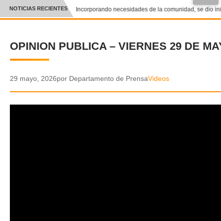
NOTICIAS RECIENTES
Incorporando necesidades de la comunidad, se dio inici
CRÓNICA
OPINION PUBLICA – VIERNES 29 DE MA
✕
DEPORTES
ENTRETENIMIENTO Y CULTURA
29 mayo, 2026
por Departamento de Prensa
Videos
POLICIAL
POLÍTICA
AUDIOS
VIDEOS
GALERIA DE FOTOS
APP MÓVIL