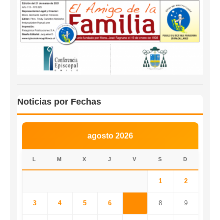
Noticias por Fechas
agosto 2026
L
M
X
J
V
S
D
1
2
3
4
5
6
7
8
9