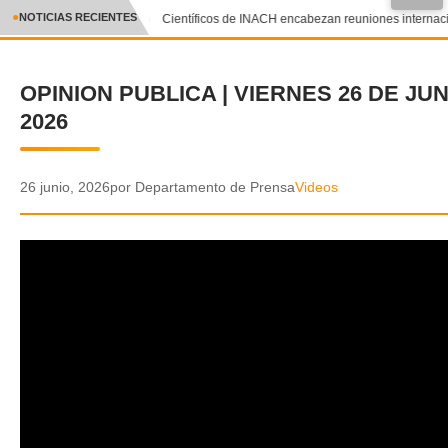
●
NOTICIAS RECIENTES
Científicos de INACH encabezan reuniones internacion
CRÓNICA
OPINION PUBLICA | VIERNES 26 DE JUN
✕
DEPORTES
2026
ENTRETENIMIENTO Y CULTURA
POLICIAL
26 junio, 2026
por Departamento de Prensa
Videos
POLÍTICA
AUDIOS
VIDEOS
GALERIA DE FOTOS
APP MÓVIL