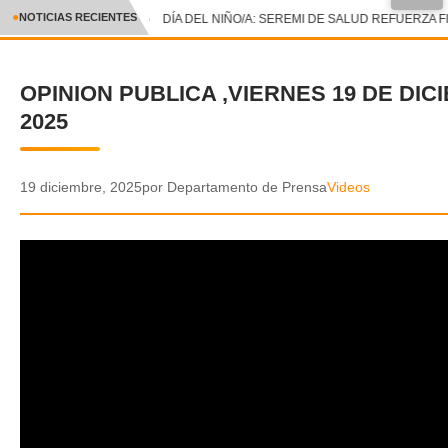
●
NOTICIAS RECIENTES
DÍA DEL NIÑO/A: SEREMI DE SALUD REFUERZA F
CRÓNICA
OPINION PUBLICA ,VIERNES 19 DE DIC
✕
DEPORTES
2025
ENTRETENIMIENTO Y CULTURA
POLICIAL
19 diciembre, 2025
por Departamento de Prensa
Videos
POLÍTICA
AUDIOS
VIDEOS
GALERIA DE FOTOS
APP MÓVIL