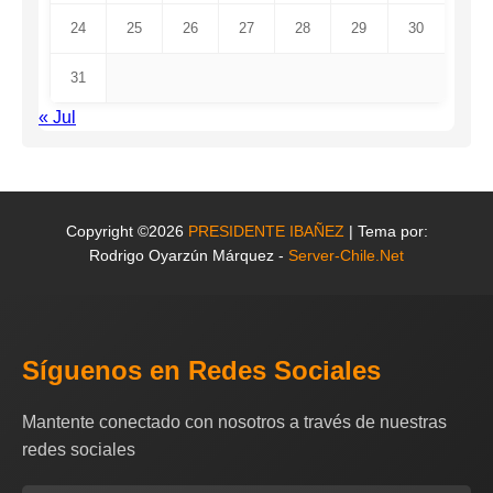
24
25
26
27
28
29
30
31
« Jul
Copyright ©2026
PRESIDENTE IBAÑEZ
| Tema por:
Rodrigo Oyarzún Márquez -
Server-Chile.Net
Síguenos en Redes Sociales
Mantente conectado con nosotros a través de nuestras
redes sociales