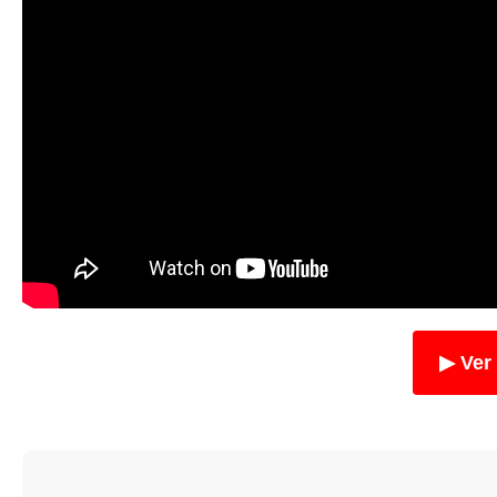
▶ Ver