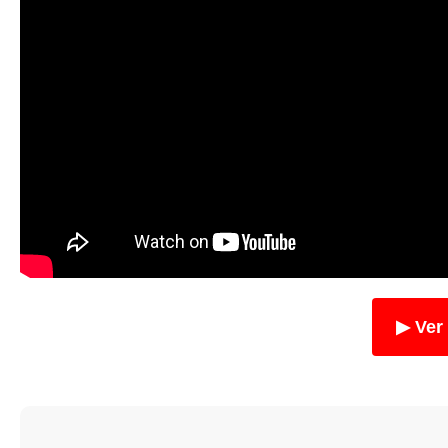
▶ Ver