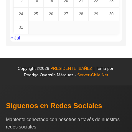
17
18
19
20
21
22
23
24
25
26
27
28
29
30
31
« Jul
Copyright ©2026
PRESIDENTE IBAÑEZ
| Tema por:
Rodrigo Oyarzún Márquez -
Server-Chile.Net
Síguenos en Redes Sociales
Mantente conectado con nosotros a través de nuestras
redes sociales