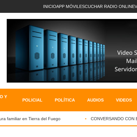
INICIO
APP MÓVIL
ESCUCHAR RADIO ONLINE
O Y
POLICIAL
POLÍTICA
AUDIOS
VIDEOS
 familiar en Tierra del Fuego
CONVERSANDO CON EL P