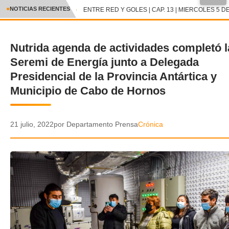
●
NOTICIAS RECIENTES
ENTRE RED Y GOLES | CAP. 13 | MIERCOLES 5 DE
CRÓNICA
Nutrida agenda de actividades completó l
✕
DEPORTES
Seremi de Energía junto a Delegada
ENTRETENIMIENTO Y CULTURA
Presidencial de la Provincia Antártica y
Municipio de Cabo de Hornos
POLICIAL
POLÍTICA
21 julio, 2022
por Departamento Prensa
Crónica
AUDIOS
VIDEOS
GALERIA DE FOTOS
APP MÓVIL