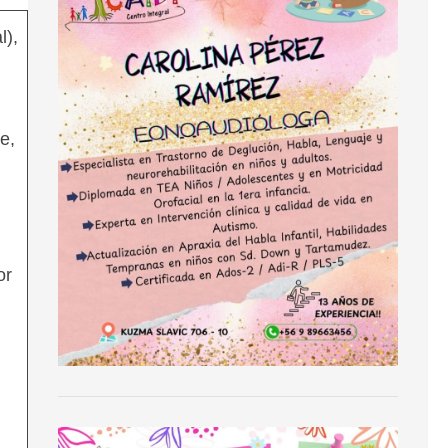
l),
e,
or