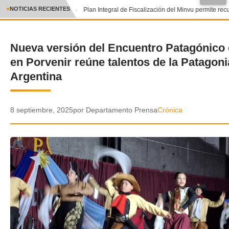
●
NOTICIAS RECIENTES
Plan Integral de Fiscalización del Minvu permite recu
CRÓNICA
Nueva versión del Encuentro Patagónico
✕
DEPORTES
en Porvenir reúne talentos de la Patagoni
ENTRETENIMIENTO Y CULTURA
Argentina
POLICIAL
8 septiembre, 2025
por Departamento Prensa
Crónica
POLÍTICA
AUDIOS
VIDEOS
GALERIA DE FOTOS
APP MÓVIL