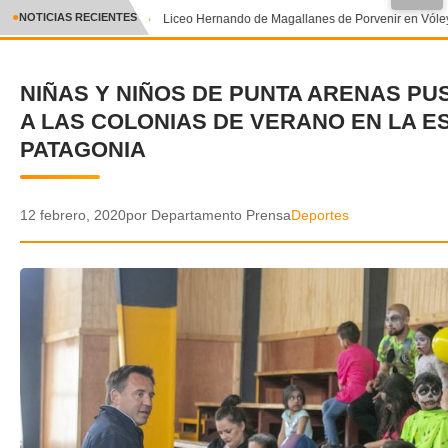
●
NOTICIAS RECIENTES
Liceo Hernando de Magallanes de Porvenir en Vóley
CRÓNICA
NIÑAS Y NIÑOS DE PUNTA ARENAS PUS
✕
DEPORTES
A LAS COLONIAS DE VERANO EN LA E
ENTRETENIMIENTO Y CULTURA
PATAGONIA
POLICIAL
12 febrero, 2020
por Departamento Prensa
Deportes
POLÍTICA
AUDIOS
VIDEOS
GALERIA DE FOTOS
APP MÓVIL