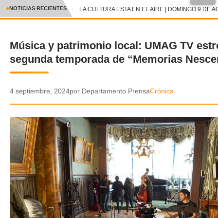
●
NOTICIAS RECIENTES
LA CULTURA ESTA EN EL AIRE | DOMINGO 9 DE A
CRÓNICA
Música y patrimonio local: UMAG TV est
✕
DEPORTES
segunda temporada de “Memorias Nesce
ENTRETENIMIENTO Y CULTURA
POLICIAL
4 septiembre, 2024
por Departamento Prensa
Crónica
POLÍTICA
AUDIOS
VIDEOS
GALERIA DE FOTOS
APP MÓVIL