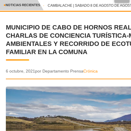
●
NOTICIAS RECIENTES
CAMBALACHE | SABADO 8 DE AGOSTO DE AGOSTO
CRÓNICA
MUNICIPIO DE CABO DE HORNOS REAL
✕
DEPORTES
CHARLAS DE CONCIENCIA TURÍSTICA-
ENTRETENIMIENTO Y CULTURA
AMBIENTALES Y RECORRIDO DE ECO
FAMILIAR EN LA COMUNA
POLICIAL
POLÍTICA
6 octubre, 2021
por Departamento Prensa
Crónica
AUDIOS
VIDEOS
GALERIA DE FOTOS
APP MÓVIL