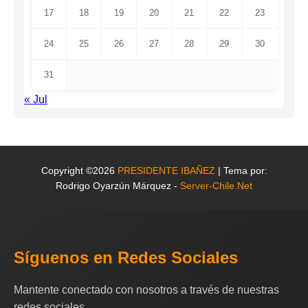
17
18
19
20
21
22
23
24
25
26
27
28
29
30
31
« Jul
Copyright ©2026
PRESIDENTE IBAÑEZ
| Tema por:
Rodrigo Oyarzún Márquez -
Server-Chile.Net
Síguenos en Redes Sociales
Mantente conectado con nosotros a través de nuestras
redes sociales