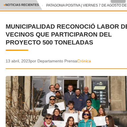
NOTICIAS RECIENTES
PATAGONIA POSITIVA | VIERNES 7 DE AGOSTO DE
CRÓNICA
MUNICIPALIDAD RECONOCIÓ LABOR D
✕
DEPORTES
VECINOS QUE PARTICIPARON DEL
ENTRETENIMIENTO Y CULTURA
PROYECTO 500 TONELADAS
POLICIAL
13 abril, 2023
por Departamento Prensa
Crónica
POLÍTICA
AUDIOS
VIDEOS
GALERIA DE FOTOS
APP MÓVIL