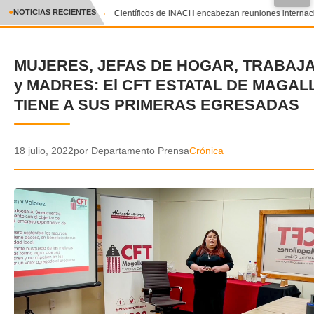
●
NOTICIAS RECIENTES
Científicos de INACH encabezan reuniones internacion
CRÓNICA
MUJERES, JEFAS DE HOGAR, TRABA
✕
DEPORTES
y MADRES: El CFT ESTATAL DE MAGA
ENTRETENIMIENTO Y CULTURA
TIENE A SUS PRIMERAS EGRESADAS
POLICIAL
18 julio, 2022
por Departamento Prensa
Crónica
POLÍTICA
AUDIOS
VIDEOS
GALERIA DE FOTOS
APP MÓVIL