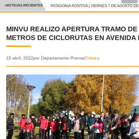
●
NOTICIAS RECIENTES
PATAGONIA POSITIVA | VIERNES 7 DE AGOSTO DE 
CRÓNICA
MINVU REALIZO APERTURA TRAMO DE 
✕
DEPORTES
METROS DE CICLORUTAS EN AVENIDA
ENTRETENIMIENTO Y CULTURA
POLICIAL
15 abril, 2022
por Departamento Prensa
Crónica
POLÍTICA
AUDIOS
VIDEOS
GALERIA DE FOTOS
APP MÓVIL