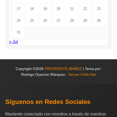
17
18
19
20
21
22
23
24
25
26
27
28
29
30
31
« Jul
Copyright ©2026
PRESIDENTE IBAÑEZ
| Tema por:
Rodrigo Oyarzún Márquez -
Server-Chile.Net
Síguenos en Redes Sociales
Mantente conectado con nosotros a través de nuestras