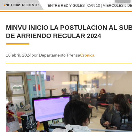
●
NOTICIAS RECIENTES
ENTRE RED Y GOLES | CAP. 13 | MIERCOLES 5 DE
CRÓNICA
MINVU INICIO LA POSTULACION AL SU
✕
DEPORTES
DE ARRIENDO REGULAR 2024
ENTRETENIMIENTO Y CULTURA
POLICIAL
16 abril, 2024
por Departamento Prensa
Crónica
POLÍTICA
AUDIOS
VIDEOS
GALERIA DE FOTOS
APP MÓVIL