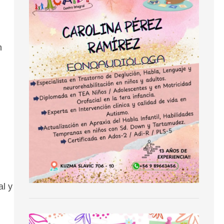
n
al y