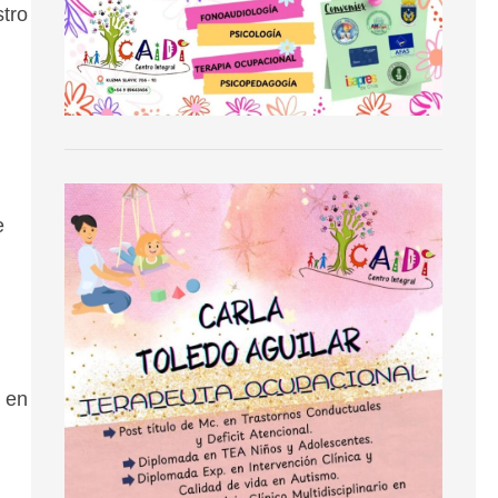
stro
e
e en