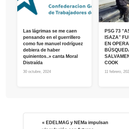
Las lágrimas se me caen
PSG 73 “
pensando en el guerrillero
ISAZA” F
como fue manuel rodríguez
EN OPERA
debiera de haber
BÚSQUED
quinientos..» canta Moral
SALVAMEN
Distraída
COOK
30 octubre, 2024
11 febrero, 20
« EDELMAG y NEMa impulsan