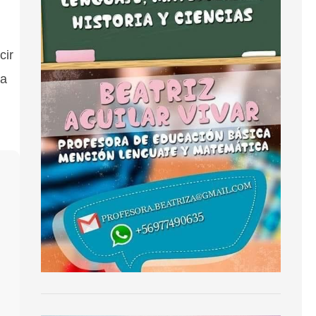
cir
ta