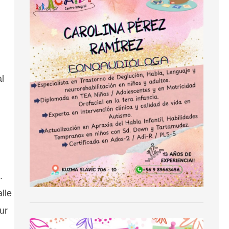
l
.
lle
ur