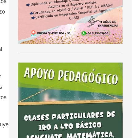
sos
zo
l
n
s
tos
luye