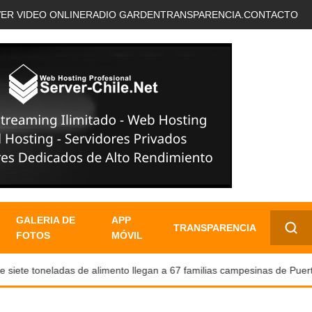
VER VIDEO ONLINE
RADIO GARDEN
TRANSPARENCIA.
CONTACTO
GALERIA DE
APP
TRANSPARENCIA
FOTOS
MÓVIL
✕
ete toneladas de alimento llegan a 67 familias campesinas de Puerto N