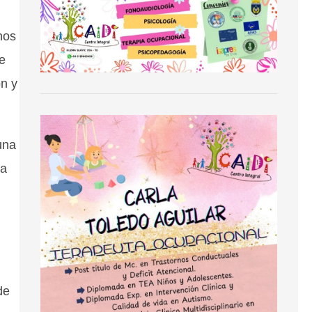
nos
e
ón y
una
la
de