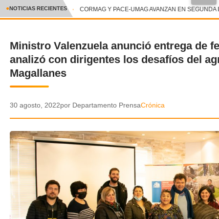
●
NOTICIAS RECIENTES
CORMAG Y PACE-UMAG AVANZAN EN SEGUNDA ET
CRÓNICA
Ministro Valenzuela anunció entrega de fer
✕
DEPORTES
analizó con dirigentes los desafíos del ag
ENTRETENIMIENTO Y CULTURA
Magallanes
POLICIAL
30 agosto, 2022
por Departamento Prensa
Crónica
POLÍTICA
AUDIOS
VIDEOS
GALERIA DE FOTOS
APP MÓVIL