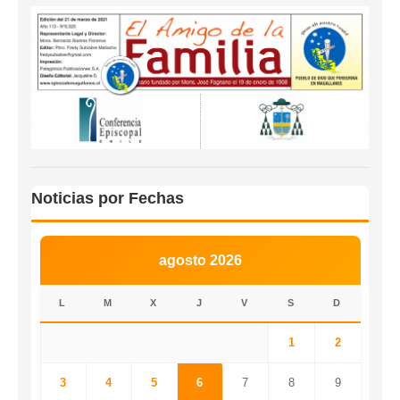
Noticias por Fechas
agosto 2026
L
M
X
J
V
S
D
1
2
3
4
5
6
7
8
9