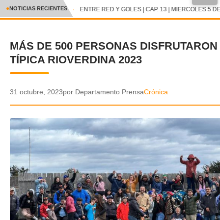
●
NOTICIAS RECIENTES
ENTRE RED Y GOLES | CAP. 13 | MIERCOLES 5 DE
CRÓNICA
MÁS DE 500 PERSONAS DISFRUTARON 
✕
DEPORTES
TÍPICA RIOVERDINA 2023
ENTRETENIMIENTO Y CULTURA
POLICIAL
31 octubre, 2023
por Departamento Prensa
Crónica
POLÍTICA
AUDIOS
VIDEOS
GALERIA DE FOTOS
APP MÓVIL