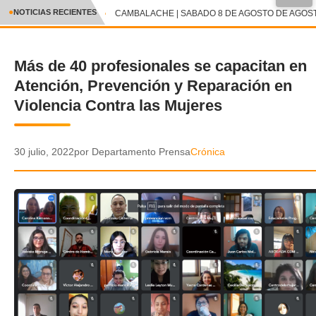
●
NOTICIAS RECIENTES
CAMBALACHE | SABADO 8 DE AGOSTO DE AGOSTO
CRÓNICA
Más de 40 profesionales se capacitan en
✕
DEPORTES
Atención, Prevención y Reparación en
ENTRETENIMIENTO Y CULTURA
Violencia Contra las Mujeres
POLICIAL
30 julio, 2022
por Departamento Prensa
Crónica
POLÍTICA
AUDIOS
VIDEOS
GALERIA DE FOTOS
APP MÓVIL