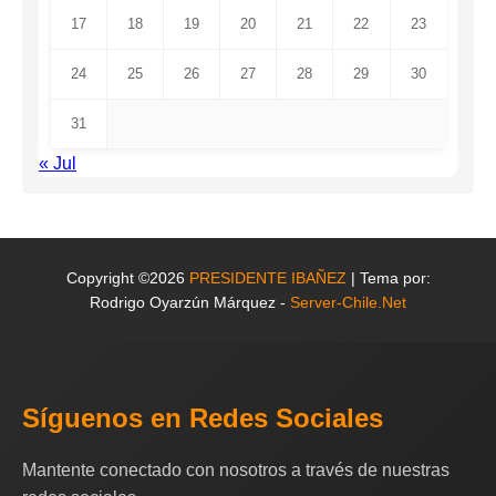
17
18
19
20
21
22
23
24
25
26
27
28
29
30
31
« Jul
Copyright ©2026
PRESIDENTE IBAÑEZ
| Tema por:
Rodrigo Oyarzún Márquez -
Server-Chile.Net
Síguenos en Redes Sociales
Mantente conectado con nosotros a través de nuestras