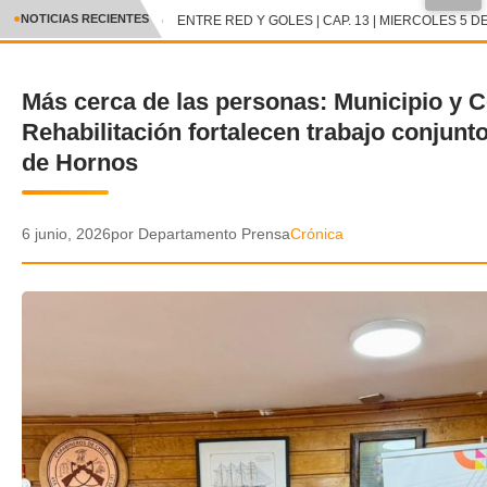
●
NOTICIAS RECIENTES
ENTRE RED Y GOLES | CAP. 13 | MIERCOLES 5 DE
CRÓNICA
Más cerca de las personas: Municipio y C
✕
DEPORTES
Rehabilitación fortalecen trabajo conjunt
ENTRETENIMIENTO Y CULTURA
de Hornos
POLICIAL
6 junio, 2026
por Departamento Prensa
Crónica
POLÍTICA
AUDIOS
VIDEOS
GALERIA DE FOTOS
APP MÓVIL