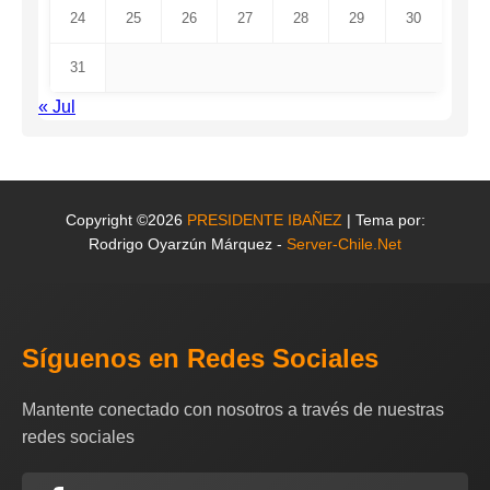
24
25
26
27
28
29
30
31
« Jul
Copyright ©2026
PRESIDENTE IBAÑEZ
| Tema por:
Rodrigo Oyarzún Márquez -
Server-Chile.Net
Síguenos en Redes Sociales
Mantente conectado con nosotros a través de nuestras
redes sociales