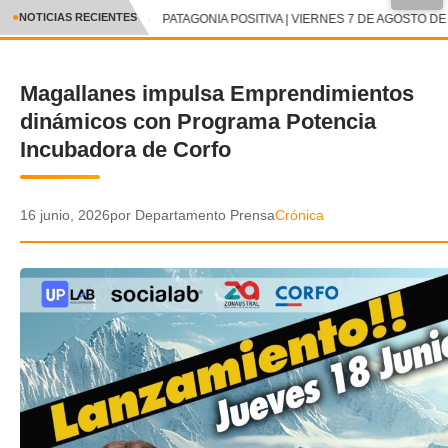
●
NOTICIAS RECIENTES
PATAGONIA POSITIVA | VIERNES 7 DE AGOSTO DE 
CRÓNICA
Magallanes impulsa Emprendimientos
✕
DEPORTES
dinámicos con Programa Potencia
ENTRETENIMIENTO Y CULTURA
Incubadora de Corfo
POLICIAL
16 junio, 2026
por Departamento Prensa
Crónica
POLÍTICA
AUDIOS
VIDEOS
GALERIA DE FOTOS
APP MÓVIL