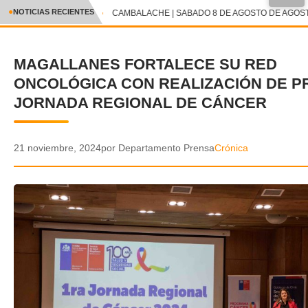
●
NOTICIAS RECIENTES
CAMBALACHE | SABADO 8 DE AGOSTO DE AGOSTO
CRÓNICA
MAGALLANES FORTALECE SU RED
✕
DEPORTES
ONCOLÓGICA CON REALIZACIÓN DE P
ENTRETENIMIENTO Y CULTURA
JORNADA REGIONAL DE CÁNCER
POLICIAL
21 noviembre, 2024
por Departamento Prensa
Crónica
POLÍTICA
AUDIOS
VIDEOS
GALERIA DE FOTOS
APP MÓVIL