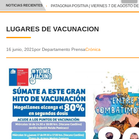
●
NOTICIAS RECIENTES
PATAGONIA POSITIVA | VIERNES 7 DE AGOSTO DE 
CRÓNICA
LUGARES DE VACUNACION
✕
DEPORTES
ENTRETENIMIENTO Y CULTURA
16 junio, 2021
por Departamento Prensa
Crónica
POLICIAL
POLÍTICA
AUDIOS
VIDEOS
GALERIA DE FOTOS
APP MÓVIL